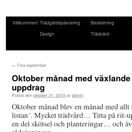
Välkommen!
Trädgårdsplanering
Beskärning
Gå
Design
Trädvård
till
innehåll
←
Fina september
Oktober månad med växlande
uppdrag
Postat den
oktober 31, 2019
av
admin
Oktober månad blev en månad med allt m
listan´. Mycket trädvård… Titta på rit-
en del skötsel och planteringar… och äv