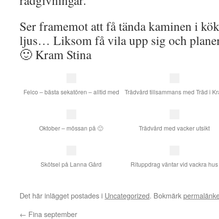
rådgivningar.
Ser framemot att få tända kaminen i kö
ljus… Liksom få vila upp sig och planer
🙂 Kram Stina
Felco – bästa sekatören – alltid med
Trädvård tillsammans med Träd i Kra
Oktober – mössan på 🙂
Trädvård med vacker utsikt
Skötsel på Lanna Gård
Rituppdrag väntar vid vackra hus
Det här inlägget postades i
Uncategorized
. Bokmärk
permalänk
←
Fina september