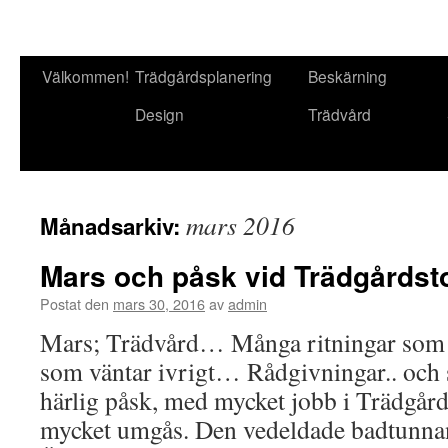
Gå
Välkommen!
Trädgårdsplanering
Beskärning
till
Design
Trädvård
innehåll
mars 2016
Månadsarkiv:
Mars och påsk vid Trädgårdst
Postat den
mars 30, 2016
av
admin
Mars; Trädvård… Många ritningar som 
som väntar ivrigt… Rådgivningar.. och s
härlig påsk, med mycket jobb i Trädgårds
mycket umgås. Den vedeldade badtunnan