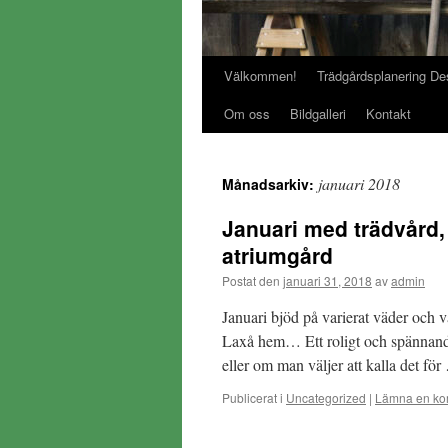
Välkommen!
Trädgårdsplanering De
Gå
Om oss
Bildgalleri
Kontakt
till
innehåll
januari 2018
Månadsarkiv:
Januari med trädvård
atriumgård
Postat den
januari 31, 2018
av
admin
Januari bjöd på varierat väder och v
Laxå hem… Ett roligt och spännande
eller om man väljer att kalla det fö
Publicerat i
Uncategorized
|
Lämna en ko