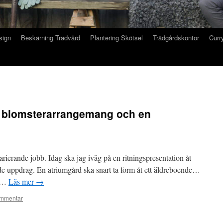
sign
Beskärning Trädvård
Plantering Skötsel
Trädgårdskontor
Curry
, blomsterarrangemang och en
arierande jobb. Idag ska jag iväg på en ritningspresentation åt
 uppdrag. En atriumgård ska snart ta form åt ett äldreboende…
r …
Läs mer
→
mmentar