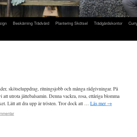
sign
Beskärning Trädvård
Plantering Skötsel
Trädgårdskontor
Curry
er, skötseluppdrag, ritningsjobb och många rådgivningar. På
i att utrota jättebalsamin. Denna vackra, rosa, ettåriga blomma
ket. Lätt att dra upp är trösten. Tror dock att …
Läs mer
→
mmentar