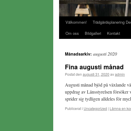
Välkommen!
Trädgårdsplanering De
Gå
Om oss
Bildgalleri
Kontakt
till
innehåll
augusti 2020
Månadsarkiv:
Fina augusti månad
Postat den
augusti 31, 2020
av
admin
Augusti månad bjöd på växlande väd
uppdrag av Länsstyrelsen försöker v
sprider sig tydligen alldeles för myc
Publicerat i
Uncategorized
|
Lämna en ko