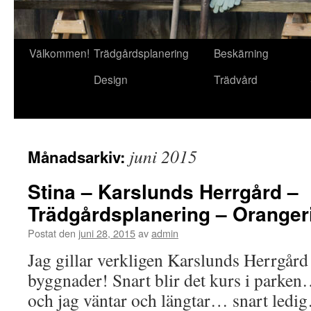
Gå
Välkommen!
Trädgårdsplanering
Beskärning
till
Design
Trädvård
innehåll
juni 2015
Månadsarkiv:
Stina – Karslunds Herrgård –
Trädgårdsplanering – Orangeri
Postat den
juni 28, 2015
av
admin
Jag gillar verkligen Karslunds Herrgård
byggnader! Snart blir det kurs i park
och jag väntar och längtar… snart ledig… 