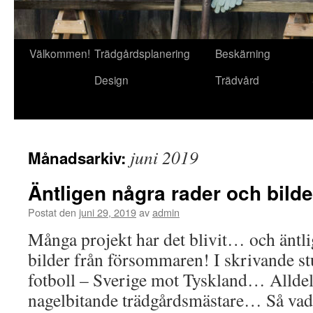
Gå
Välkommen!
Trädgårdsplanering
Beskärning
till
Design
Trädvård
innehåll
juni 2019
Månadsarkiv:
Äntligen några rader och bilder
Postat den
juni 29, 2019
av
admin
Många projekt har det blivit… och äntl
bilder från försommaren! I skrivande s
fotboll – Sverige mot Tyskland… Alldele
nagelbitande trädgårdsmästare… Så vad 