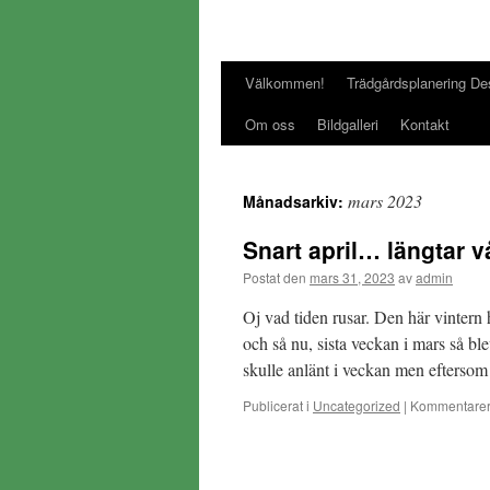
Välkommen!
Trädgårdsplanering De
Gå
Om oss
Bildgalleri
Kontakt
till
innehåll
mars 2023
Månadsarkiv:
Snart april… längtar v
Postat den
mars 31, 2023
av
admin
Oj vad tiden rusar. Den här vintern 
och så nu, sista veckan i mars så 
skulle anlänt i veckan men efters
Publicerat i
Uncategorized
|
Kommentarer 