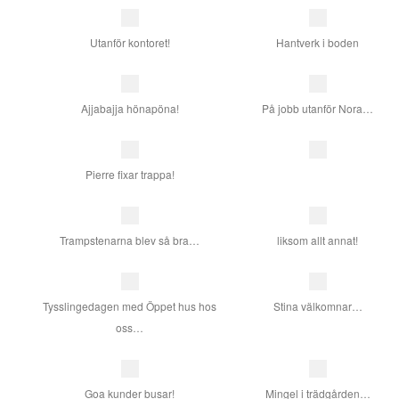
Utanför kontoret!
Hantverk i boden
Ajjabajja hönapöna!
På jobb utanför Nora…
Pierre fixar trappa!
Trampstenarna blev så bra…
liksom allt annat!
Tysslingedagen med Öppet hus hos
Stina välkomnar…
oss…
Goa kunder busar!
Mingel i trädgården…