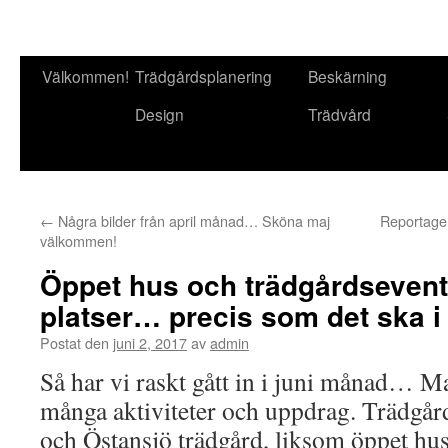
Välkommen!
Trädgårdsplanering
Beskärning
Gå
Design
Trädvård
till
innehåll
←
Några bilder från april månad… Sköna maj
Reportage 
välkommen!
Öppet hus och trädgårdsevent 
platser… precis som det ska i
Postat den
juni 2, 2017
av
admin
Så har vi raskt gått in i juni månad… M
många aktiviteter och uppdrag. Trädgår
och Östansjö trädgård, liksom öppet hu