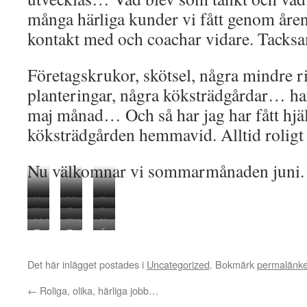
många härliga kunder vi fått genom åre
kontakt med och coachar vidare. Tacks
Företagskrukor, skötsel, några mindre rit
planteringar, några köksträdgårdar… h
maj månad… Och så har jag har fått hjälp
köksträdgården hemmavid. Alltid roligt a
Nu välkomnar vi sommarmånaden juni.
Nya
Våra
Entrén
Köksträdgården/
Trädgårdsmästarhunden
Får
Lanna
hedemorhöns
hemma
Malus
Köksträdgård
Uppdrag
örtagården
Fritz
hjälp
beachclub
Trädgårdsprydnad
Trädgårdskontoret
Äng
Rubin
med
åt
hemmavid
är
<3
med
150
utanför
vid
drivbänkar
Riksbyggen
van
Det här inlägget postades i
Uncategorized
. Bokmärk
permalänk
krukplanteringar
kr.
kontoret
vår
tar
på
att
pool
form
äldreboende
←
Roliga, olika, härliga jobb…
fotas