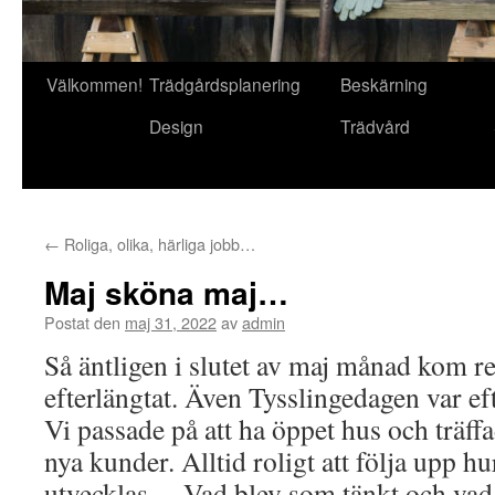
Gå
Välkommen!
Trädgårdsplanering
Beskärning
till
Design
Trädvård
innehåll
←
Roliga, olika, härliga jobb…
Maj sköna maj…
Postat den
maj 31, 2022
av
admin
Så äntligen i slutet av maj månad kom r
efterlängtat. Även Tysslingedagen var e
Vi passade på att ha öppet hus och träf
nya kunder. Alltid roligt att följa upp h
utvecklas… Vad blev som tänkt och vad