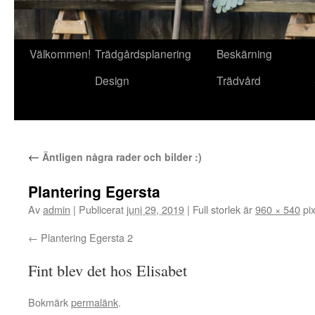
Gå
Välkommen!
Trädgårdsplanering
Beskärning
till
Design
Trädvård
innehåll
←
Äntligen några rader och bilder :)
Plantering Egersta
Av
admin
|
Publicerat
juni 29, 2019
|
Full storlek är
960 × 540
pix
Plantering Egersta 2
Fint blev det hos Elisabet
Bokmärk
permalänk
.