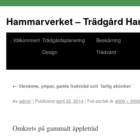
Hammarverket – Trädgård Ha
Välkommen!
Trädgårdsplanering
Beskärning
Gå
Design
Trädvård
till
innehåll
←
Vårvärme, ympar, gamla fruktträd och ´farlig skönhet´
Av
admin
|
Publicerat
april 22, 2014
|
Full storlek är
4000 × 3000
Omkrets på gammalt äppleträd