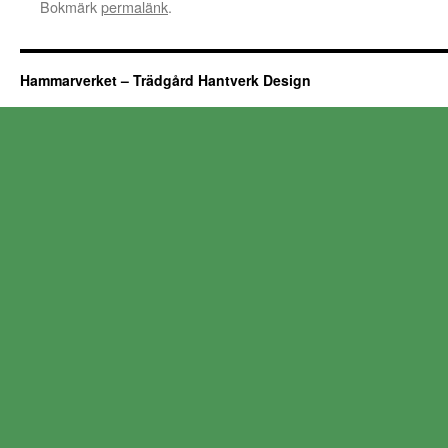
Bokmärk
permalänk
.
Hammarverket – Trädgård Hantverk Design