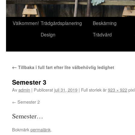
Gå
Välkommen!
Trädgårdsplanering
Beskärning
till
Design
Trädvård
innehåll
←
Tillbaka i full fart efter lite välbehövlig ledighet
Semester 3
Av
admin
|
Publicerat
juli 31, 2019
|
Full storlek är
923 × 922
pixl
Semester 2
Semester…
Bokmärk
permalänk
.