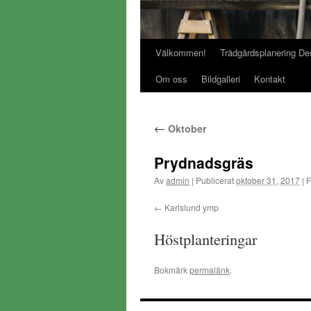
Välkommen!
Trädgårdsplanering De
Gå
Om oss
Bildgalleri
Kontakt
till
innehåll
←
Oktober
Prydnadsgräs
Av
admin
|
Publicerat
oktober 31, 2017
|
F
Karlslund ymp
Höstplanteringar
Bokmärk
permalänk
.