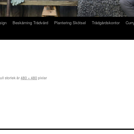
sign
Beskärning Trädvård
Plantering Skötsel
Trädgårdskontor
Curry
ull storlek är
480 × 480
pixlar