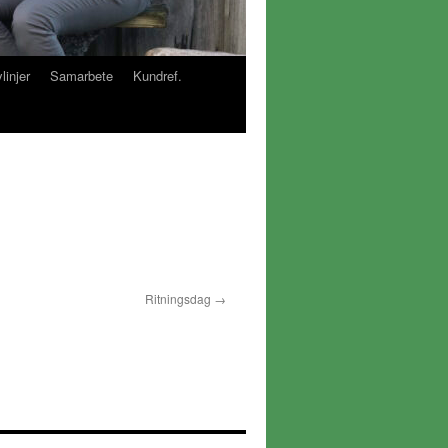
linjer
Samarbete
Kundref.
Ritningsdag