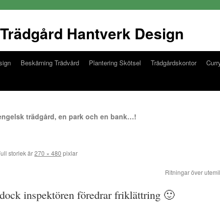
Trädgård Hantverk Design
sign
Beskärning Trädvård
Plantering Skötsel
Trädgårdskontor
Curry
engelsk trädgård, en park och en bank…!
ull storlek är
270 × 480
pixlar
Ritningar över utem
 dock inspektören föredrar friklättring 🙂