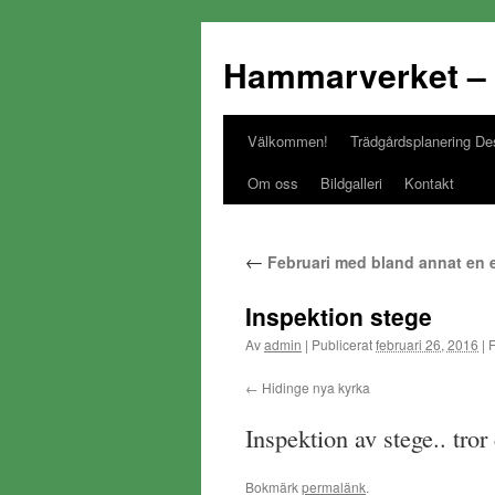
Hammarverket – 
Välkommen!
Trädgårdsplanering De
Gå
Om oss
Bildgalleri
Kontakt
till
innehåll
←
Februari med bland annat en 
Inspektion stege
Av
admin
|
Publicerat
februari 26, 2016
|
F
Hidinge nya kyrka
Inspektion av stege.. tror
Bokmärk
permalänk
.