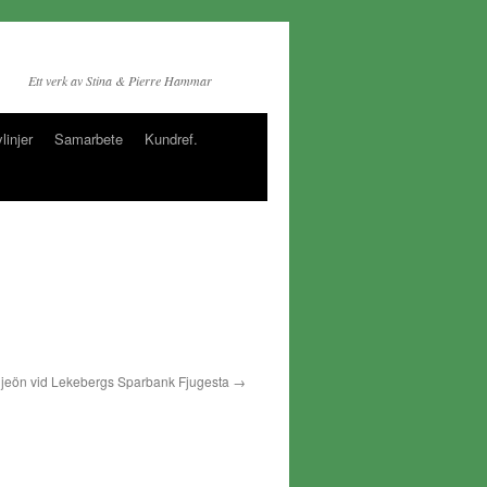
Ett verk av Stina & Pierre Hammar
linjer
Samarbete
Kundref.
iljeön vid Lekebergs Sparbank Fjugesta