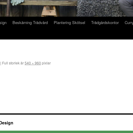
sign
Beskärning Trädvård
Plantering Skötsel
Trädgårdskontor
Curry
|
Full storlek är
540 × 960
pixlar
 Design