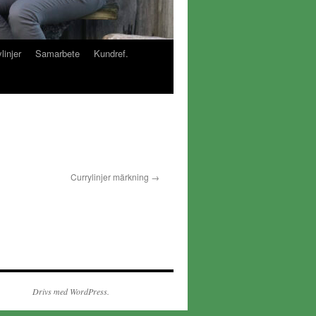
linjer
Samarbete
Kundref.
Currylinjer märkning
Drivs med WordPress.