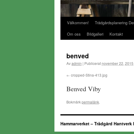
Välkommen!
Trädgårdsplanering De
Gå
Om oss
Bildgalleri
Kontakt
till
innehåll
benved
Av
admin
|
Publicerat
november 22, 2015
cropped-Stina-413.jpg
Benved Viby
Bokmärk
permalänk
.
Hammarverket – Trädgård Hantverk