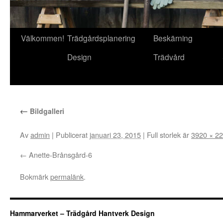
Gå
Välkommen!
Trädgårdsplanering
Beskärning
till
Design
Trädvård
innehåll
←
Bildgalleri
Av
admin
|
Publicerat
januari 23, 2015
|
Full storlek är
3920 × 2
Anette-Brånsgård-6
Bokmärk
permalänk
.
Hammarverket – Trädgård Hantverk Design